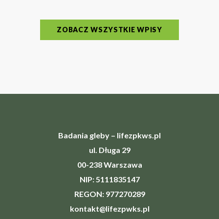
ZOBACZ WSZYSTKIE WPISY
Badania gleby – lifezpkws.pl
ul. Długa 29
00-238 Warszawa
NIP: 5111835147
REGON: 977270289
kontakt@lifezpwks.pl