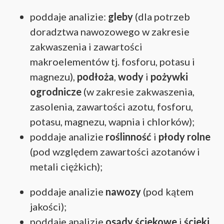
poddaje analizie:
gleby
(dla potrzeb
doradztwa nawozowego w zakresie
zakwaszenia i zawartości
makroelementów tj. fosforu, potasu i
magnezu),
podłoża
,
wody
i
pożywki
ogrodnicze
(w zakresie zakwaszenia,
zasolenia, zawartości azotu, fosforu,
potasu, magnezu, wapnia i chlorków);
poddaje analizie
roślinność
i
płody rolne
(pod względem zawartości azotanów i
metali ciężkich);
poddaje analizie
nawozy
(pod kątem
jakości);
poddaje analizie
osady ściekowe
i
ścieki