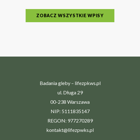
ZOBACZ WSZYSTKIE WPISY
Badania gleby – lifezpkws.pl
ul. Długa 29
00-238 Warszawa
NIP: 5111835147
REGON: 977270289
kontakt@lifezpwks.pl